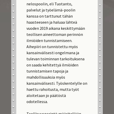
nelospoolin, eli Tuotanto,
palvelut ja työelämä-poolin
kanssa on tarttunut tähän
haasteeseen ja haluaa lähteä
vuoden 2019 aikana keskittymään
teollisen aineettoman perinnön
ilmiöiden tunnistamiseen.
Aihepiiri on tunnistettu myös
kansainvälisesti ongelmana ja
tulevan toiminnan tarkoituksena
on saada kehitettyä ilmiöiden
tunnistamisen tapoja ja
mahdollisuuksia myös
kansainvälisesti. Työskentelylle on
haettu rahoitusta, mutta työt
aloitetaan jo päätöstä
odotellessa.
Teollisuusperintö määritellään