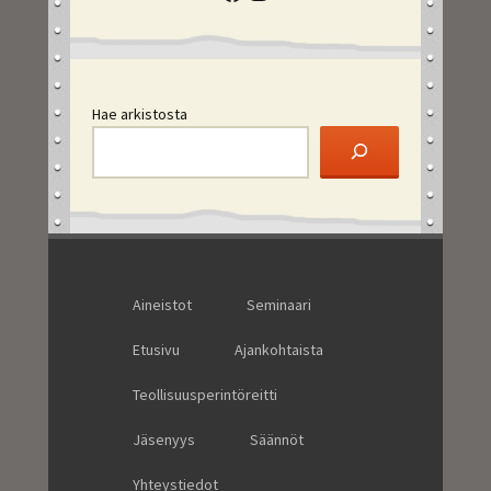
Hae arkistosta
Aineistot
Seminaari
Etusivu
Ajankohtaista
Teollisuusperintöreitti
Jäsenyys
Säännöt
Yhteystiedot