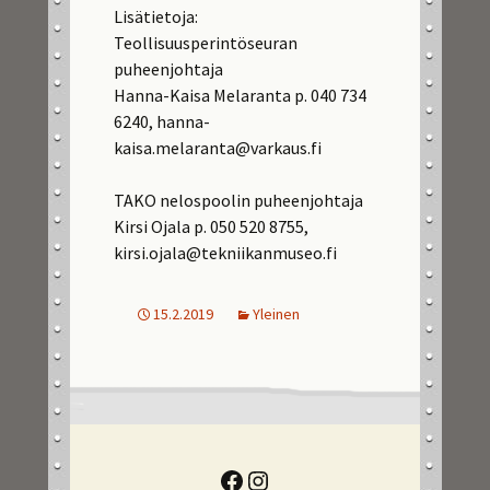
Lisätietoja:
Teollisuusperintöseuran
puheenjohtaja
Hanna-Kaisa Melaranta p. 040 734
6240, hanna-
kaisa.melaranta@varkaus.fi
TAKO nelospoolin puheenjohtaja
Kirsi Ojala p. 050 520 8755,
kirsi.ojala@tekniikanmuseo.fi
15.2.2019
Yleinen
Facebook
Instagram