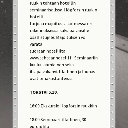
ruukin tehtaan hotellin
seminaarisalissa. Högforsin ruukin
hotelli
tarjoaa majoitusta kolmessa eri
rakennuksessa kaksipäiväisille
osallistujille. Majoituksen voi
varata
suoraan hotellilta
www.tehtaanhotelli.fi. Seminaariin
kuuluu aamiainen sekä
iltapäiväkahvi. Illallinen ja lounas
ovat omakustanteisia.
TORSTAI 5.10.
16:00 Ekskursio Högforsin ruukkiin
18:00 Seminaari-illallinen, 30
euroa/hlö