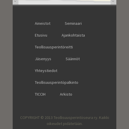
Aineistot
Seminaari
Etusivu
Ajankohtaista
Teollisuusperintöreitti
Jäsenyys
Säännöt
Yhteystiedot
Teollisuusperintöpalkinto
TICCIH
Arkisto
COPYRIGHT © 2013 Teollisuusperintöseura ry. Kaikki
oikeudet pidätetään.