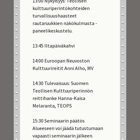
13:00 Nykyisyys: Teollisen
kulttuuriperintökohteiden
turvallisuushaasteet
rautaruukkien näkökulmasta -
paneelikeskustelu.
13:45 Iltapäiväkahvi
14:00 Euroopan Neuvoston
Kulttuurireitit Anni Alho, MV
14:30 Tulevaisuus: Suomen
Teollisen Kulttuuriperinnön
reittihanke Hanna-Kaisa
Melaranta, TEOPS
15:30 Seminaarin päätös
Alueeseen voi jäädä tutustumaan
vapaasti seminaarin jälkeen.