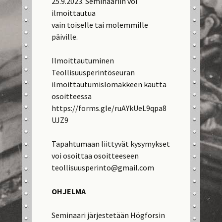
25.9.2023. Seminaariin voi
ilmoittautua
vain toiselle tai molemmille
päiville.
Ilmoittautuminen
Teollisuusperintöseuran
ilmoittautumislomakkeen kautta
osoitteessa
https://forms.gle/ruAYkUeL9qpa8
UJZ9
Tapahtumaan liittyvät kysymykset
voi osoittaa osoitteeseen
teollisuusperinto@gmail.com
OHJELMA
Seminaari järjestetään Högforsin