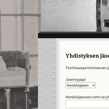
Yhdistyksen jäs
Teollisuusperintöseuran jä
Jäsentyyppi
Henkilöjäsenen nimi tai y