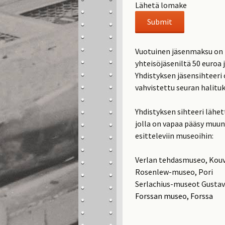
Lähetä lomake
Vuotuinen jäsenmaksu on h
yhteisöjäseniltä 50 euroa 
Yhdistyksen jäsensihteeri 
vahvistettu seuran halituk
Yhdistyksen sihteeri lähe
jolla on vapaa pääsy muun
esitteleviin museoihin:
Verlan tehdasmuseo, Kou
Rosenlew-museo, Pori
Serlachius-museot Gustav 
Forssan museo, Forssa