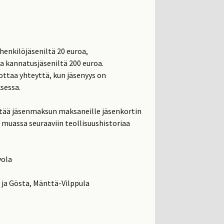
enkilöjäseniltä 20 euroa,
ja kannatusjäseniltä 200 euroa.
ottaa yhteyttä, kun jäsenyys on
sessa.
ttää jäsenmaksun maksaneille jäsenkortin
 muassa seuraaviin teollisuushistoriaa
vola
ja Gösta, Mänttä-Vilppula