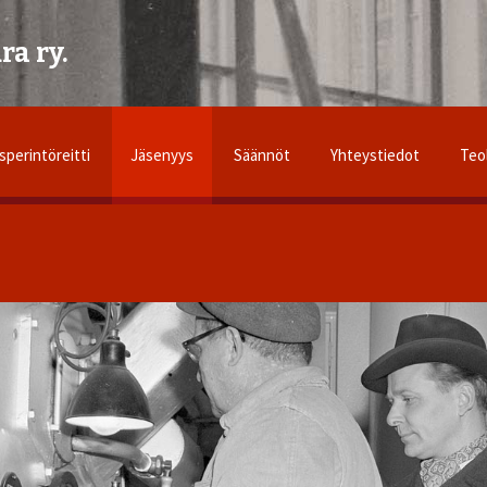
ra ry.
sperintöreitti
Jäsenyys
Säännöt
Yhteystiedot
Teo
uusperintöseura