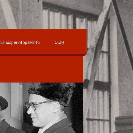
llisuusperintöpalkinto
TICCIH
Haku:
 ry