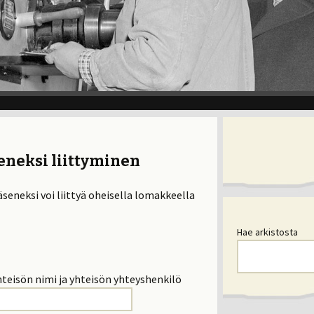
eneksi liittyminen
seneksi voi liittyä oheisella lomakkeella
Hae arkistosta
hteisön nimi ja yhteisön yhteyshenkilö