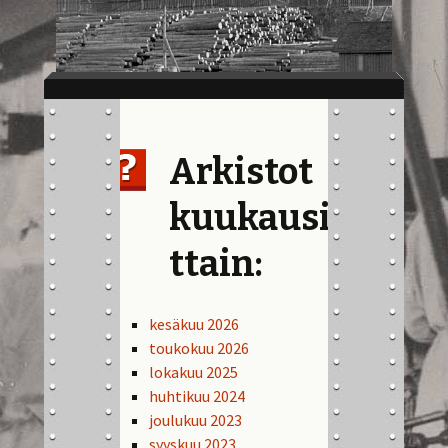
Arkistot
kuukausi
ttain:
kesäkuu 2026
toukokuu 2026
lokakuu 2025
huhtikuu 2024
joulukuu 2023
syyskuu 2023