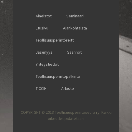
Aineistot
Seminaari
Etusivu
Ajankohtaista
Teollisuusperintöreitti
Jäsenyys
Säännöt
Yhteystiedot
Teollisuusperintöpalkinto
TICCIH
Arkisto
COPYRIGHT © 2013 Teollisuusperintöseura ry. Kaikki
oikeudet pidätetään.