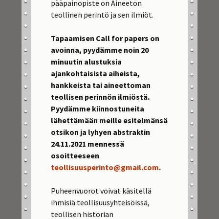
pääpainopiste on Aineeton
teollinen perintö ja sen ilmiöt.
Tapaamisen Call for papers on
avoinna, pyydämme noin 20
minuutin alustuksia
ajankohtaisista aiheista,
hankkeista tai aineettoman
teollisen perinnön ilmiöstä.
Pyydämme kiinnostuneita
lähettämään meille esitelmänsä
otsikon ja lyhyen abstraktin
24.11.2021 mennessä
osoitteeseen
teollisuusperinto@gmail.com
.
Puheenvuorot voivat käsitellä
ihmisiä teollisuusyhteisöissä,
teollisen historian