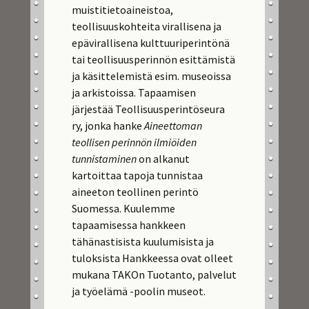
muistitietoaineistoa,
teollisuuskohteita virallisena ja
epävirallisena kulttuuriperintönä
tai teollisuusperinnön esittämistä
ja käsittelemistä esim. museoissa
ja arkistoissa. Tapaamisen
järjestää Teollisuusperintöseura
ry, jonka hanke
Aineettoman
teollisen perinnön ilmiöiden
tunnistaminen
on alkanut
kartoittaa tapoja tunnistaa
aineeton teollinen perintö
Suomessa. Kuulemme
tapaamisessa hankkeen
tähänastisista kuulumisista ja
tuloksista Hankkeessa ovat olleet
mukana TAKOn Tuotanto, palvelut
ja työelämä -poolin museot.