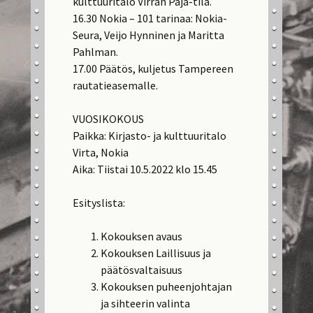
kulttuuritalo Virran Paja-tila.
16.30 Nokia – 101 tarinaa: Nokia-
Seura, Veijo Hynninen ja Maritta
Pahlman.
17.00 Päätös, kuljetus Tampereen
rautatieasemalle.
VUOSIKOKOUS
Paikka: Kirjasto- ja kulttuuritalo
Virta, Nokia
Aika: Tiistai 10.5.2022 klo 15.45
Esityslista:
Kokouksen avaus
Kokouksen Laillisuus ja
päätösvaltaisuus
Kokouksen puheenjohtajan
ja sihteerin valinta