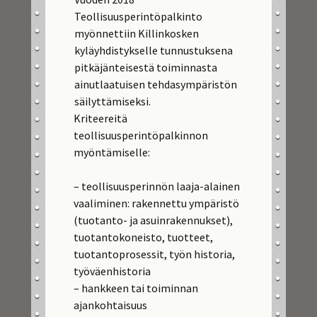
Teollisuusperintöpalkinto
myönnettiin Killinkosken
kyläyhdistykselle tunnustuksena
pitkäjänteisestä toiminnasta
ainutlaatuisen tehdasympäristön
säilyttämiseksi.
Kriteereitä
teollisuusperintöpalkinnon
myöntämiselle:
– teollisuusperinnön laaja-alainen
vaaliminen: rakennettu ympäristö
(tuotanto- ja asuinrakennukset),
tuotantokoneisto, tuotteet,
tuotantoprosessit, työn historia,
työväenhistoria
– hankkeen tai toiminnan
ajankohtaisuus