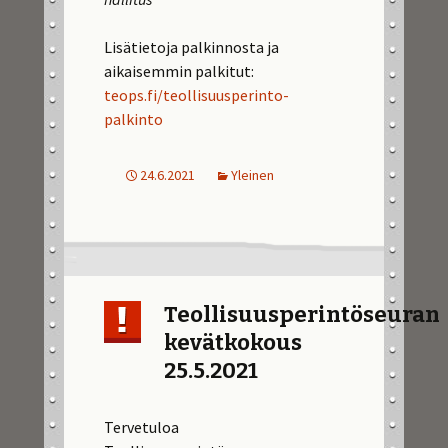
Lisätietoja palkinnosta ja
aikaisemmin palkitut:
teops.fi/teollisuusperinto-
palkinto
24.6.2021
Yleinen
Teollisuusperintöseuran
kevätkokous
25.5.2021
Tervetuloa