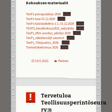
Kokouksen materiaalit
TeoPs-paivapaakirja-2020
Lataa
TeoPs-tase-31.12.2020
Lataa
TeoPs-tuloslaskelma-1.1.-31.12.2020
Lataa
TEOPS_kevatkokous2021_esityslista
Lataa
TeoPs_MVn-avustus_selvitys-2020
Lataa
TeoPs_rekisteroidyt-saannot
Lataa
TeoPs_Tilinpaatos_2020-
Lataa
Toimintakertomus-2020
Lataa
10.5.2021
Yleinen
Tervetuloa
Teollisuusperintöseura
ry:n