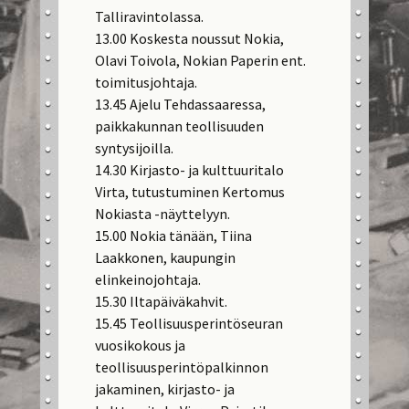
Talliravintolassa.
13.00 Koskesta noussut Nokia,
Olavi Toivola, Nokian Paperin ent.
toimitusjohtaja.
13.45 Ajelu Tehdassaaressa,
paikkakunnan teollisuuden
syntysijoilla.
14.30 Kirjasto- ja kulttuuritalo
Virta, tutustuminen Kertomus
Nokiasta -näyttelyyn.
15.00 Nokia tänään, Tiina
Laakkonen, kaupungin
elinkeinojohtaja.
15.30 Iltapäiväkahvit.
15.45 Teollisuusperintöseuran
vuosikokous ja
teollisuusperintöpalkinnon
jakaminen, kirjasto- ja