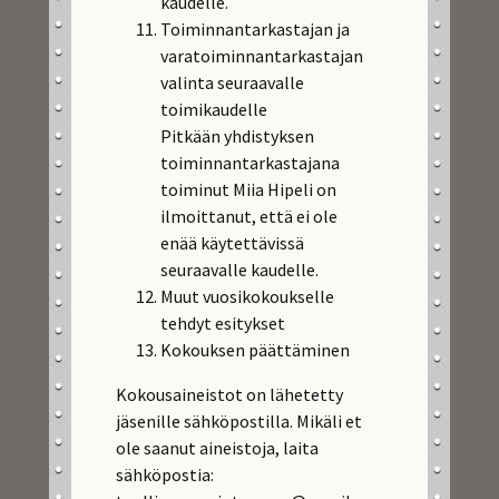
kaudelle.
Toiminnantarkastajan ja
varatoiminnantarkastajan
valinta seuraavalle
toimikaudelle
Pitkään yhdistyksen
toiminnantarkastajana
toiminut Miia Hipeli on
ilmoittanut, että ei ole
enää käytettävissä
seuraavalle kaudelle.
Muut vuosikokoukselle
tehdyt esitykset
Kokouksen päättäminen
Kokousaineistot on lähetetty
jäsenille sähköpostilla. Mikäli et
ole saanut aineistoja, laita
sähköpostia: