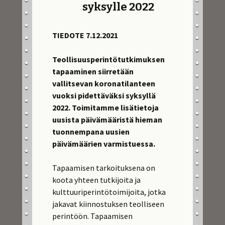
syksylle 2022
TIEDOTE 7.12.2021
Teollisuusperintötutkimuksen
tapaaminen siirretään
vallitsevan koronatilanteen
vuoksi pidettäväksi syksyllä
2022. Toimitamme lisätietoja
uusista päivämääristä hieman
tuonnempana uusien
päivämäärien varmistuessa.
Tapaamisen tarkoituksena on
koota yhteen tutkijoita ja
kulttuuriperintötoimijoita, jotka
jakavat kiinnostuksen teolliseen
perintöön. Tapaamisen