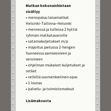
Matkan kokonaishintaan
sisältyy
• menopaluu laivamatkat
Helsinki–Tallinna–Helsinki
• mennessä ja tullessa 2 hyttiä
ryhmän matkatavaroille
• satamakuljetukset m/p
• majoitus jaetussa 2-hengen
huoneessa aamiaisineen ja
veroineen
• ohjelman mukaiset kuljetukset ja
retket
• retkillä suomenkielinen opas
• 1 lounas
• palvelu- ja toimistomaksut
Lisämaksusta