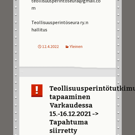
teollisuusperintoseura@gmail.co
m
Teollisuusperintöseura ry.:n
hallitus
12.4.2022
Yleinen
Teollisuusperintötutkim
tapaaminen
Varkaudessa
15.-16.12.2021 ->
Tapahtuma
siirretty