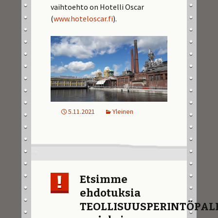
vaihtoehto on Hotelli Oscar
(
www.hoteloscar.fi
).
5.11.2021
Yleinen
Etsimme
ehdotuksia
TEOLLISUUSPERINTÖPA