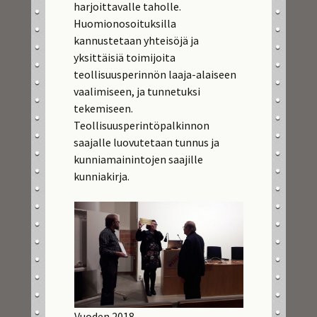
harjoittavalle taholle.
Huomionosoituksilla
kannustetaan yhteisöjä ja
yksittäisiä toimijoita
teollisuusperinnön laaja-alaiseen
vaalimiseen, ja tunnetuksi
tekemiseen.
Teollisuusperintöpalkinnon
saajalle luovutetaan tunnus ja
kunniamainintojen saajille
kunniakirja.
Vuoden 2018