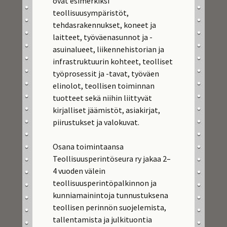
ovat esimerkiksi
teollisuusympäristöt,
tehdasrakennukset, koneet ja
laitteet, työväenasunnot ja -
asuinalueet, liikennehistorian ja
infrastruktuurin kohteet, teolliset
työprosessit ja -tavat, työväen
elinolot, teollisen toiminnan
tuotteet sekä niihin liittyvät
kirjalliset jäämistöt, asiakirjat,
piirustukset ja valokuvat.
Osana toimintaansa
Teollisuusperintöseura ry jakaa 2–
4 vuoden välein
teollisuusperintöpalkinnon ja
kunniamainintoja tunnustuksena
teollisen perinnön suojelemista,
tallentamista ja julkituontia