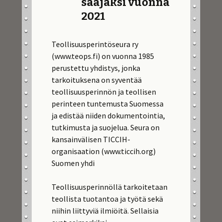
saajaksi vuonna
2021
Teollisuusperintöseura ry
(www.teops.fi) on vuonna 1985
perustettu yhdistys, jonka
tarkoituksena on syventää
teollisuusperinnön ja teollisen
perinteen tuntemusta Suomessa
ja edistää niiden dokumentointia,
tutkimusta ja suojelua. Seura on
kansainvälisen TICCIH-
organisaation (www.ticcih.org)
Suomen yhdi
Teollisuusperinnöllä tarkoitetaan
teollista tuotantoa ja työtä sekä
niihin liittyviä ilmiöitä. Sellaisia