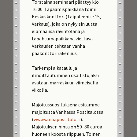
Torstaina seminaari päättyy klo
16.00. Tapaamispaikkana toimii
Keskuskonttori (Taipaleentie 15,
Varkaus), joka on nykyisin uutta
elämäänsä ravintolana ja
tapahtumapaikkana viettävä
Varkauden tehtaan vanha
pääkonttorirakennus.
Tarkempi aikataulu ja
ilmoittautuminen osallistujaksi
avataan marraskuun viimeisellä
viikolla.
Majoitussuosituksena esitämme
majoitusta Vanhassa Postitalossa
(
www.vanhapostitalo.fi
).
Majoituksen hinta on 50–80 euroa
huoneen koosta riippuen. Toinen