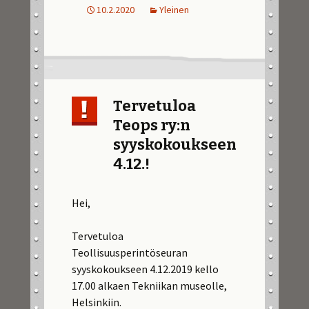
10.2.2020
Yleinen
Tervetuloa
Teops ry:n
syyskokoukseen
4.12.!
Hei,
Tervetuloa
Teollisuusperintöseuran
syyskokoukseen 4.12.2019 kello
17.00 alkaen Tekniikan museolle,
Helsinkiin.