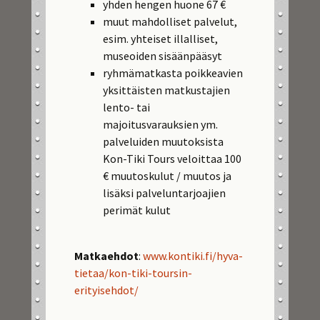
yhden hengen huone 67 €
muut mahdolliset palvelut,
esim. yhteiset illalliset,
museoiden sisäänpääsyt
ryhmämatkasta poikkeavien
yksittäisten matkustajien
lento- tai
majoitusvarauksien ym.
palveluiden muutoksista
Kon-Tiki Tours veloittaa 100
€ muutoskulut / muutos ja
lisäksi palveluntarjoajien
perimät kulut
Matkaehdot
:
www.kontiki.fi/hyva-
tietaa/kon-tiki-toursin-
erityisehdot/