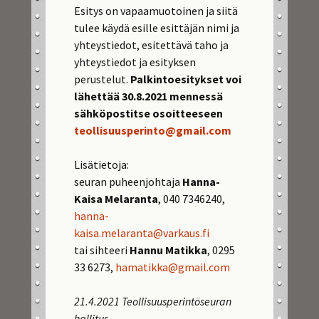
Esitys on vapaamuotoinen ja siitä
tulee käydä esille esittäjän nimi ja
yhteystiedot, esitettävä taho ja
yhteystiedot ja esityksen
perustelut.
Palkintoesitykset voi
lähettää 30.8.2021 mennessä
sähköpostitse osoitteeseen
teollisuusperinto@gmail.com
Lisätietoja:
seuran puheenjohtaja
Hanna-
Kaisa Melaranta
, 040 7346240,
hanna-
kaisa.melaranta@varkaus.fi
tai sihteeri
Hannu Matikka
, 0295
33 6273,
hamatikka@gmail.com
21.4.2021 Teollisuusperintöseuran
hallitus