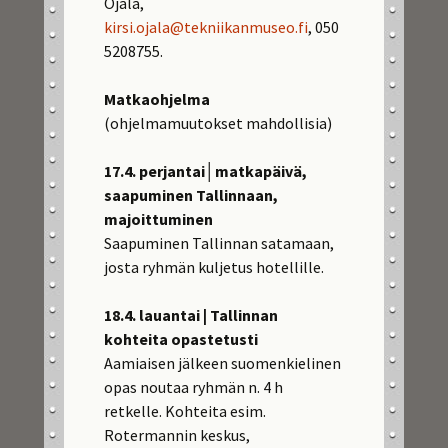
Ojala,
kirsi.ojala@tekniikanmuseo.fi
, 050
5208755.
Matkaohjelma
(ohjelmamuutokset mahdollisia)
17.4. perjantai│matkapäivä,
saapuminen Tallinnaan,
majoittuminen
Saapuminen Tallinnan satamaan,
josta ryhmän kuljetus hotellille.
18.4. lauantai | Tallinnan
kohteita opastetusti
Aamiaisen jälkeen suomenkielinen
opas noutaa ryhmän n. 4 h
retkelle. Kohteita esim.
Rotermannin keskus,