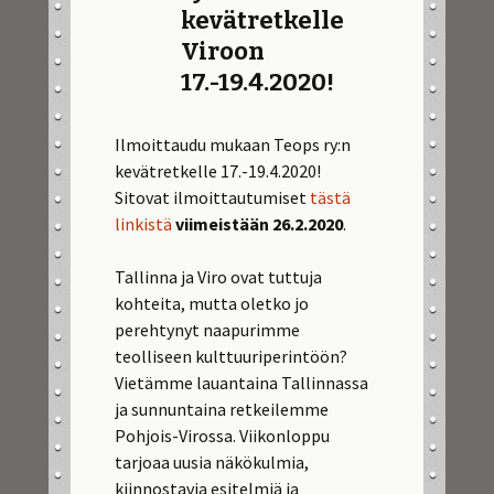
kevätretkelle
Viroon
17.-19.4.2020!
Ilmoittaudu mukaan Teops ry:n
kevätretkelle 17.-19.4.2020!
Sitovat ilmoittautumiset
tästä
linkistä
viimeistään 26.2.2020
.
Tallinna ja Viro ovat tuttuja
kohteita, mutta oletko jo
perehtynyt naapurimme
teolliseen kulttuuriperintöön?
Vietämme lauantaina Tallinnassa
ja sunnuntaina retkeilemme
Pohjois-Virossa. Viikonloppu
tarjoaa uusia näkökulmia,
kiinnostavia esitelmiä ja