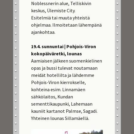
Noblessnerin alue, Telliskivin
keskus, Ülemiste City.
Esitelmiä tai muuta yhteistä
ohjelmaa. Ilmoitetaan lähempänä
ajankohtaa.
19.4. sunnuntai | Pohjois-Viron
kokopäiväretki, lounas
Aamiaisen jälkeen suomenkielinen
opas ja bussi tulevat noutamaan
meidät hotellilta ja lähdemme
Pohjois-Viron kierrokselle,
kohteina esim. Linnamäen
sähkölaitos, Kundan
sementtikaupunki, Lahemaan
kauniit kartanot Palmse, Sagadi.
Yhteinen lounas Sillamäellä.