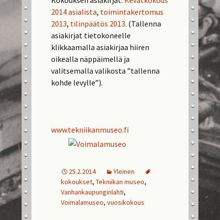
Kokouksen asiakirjat:
Kevätkokous
2014 asialista
,
toimintakertomus
2013
,
tilinpäätös 2013
. (Tallenna
asiakirjat tietokoneelle
klikkaamalla asiakirjaa hiiren
oikealla näppäimellä ja
valitsemalla valikosta ”tallenna
kohde levylle”).
www.tekniikanmuseo.fi
25.2.2014
Yleinen
kokoukset
,
Tekniikan museo
,
Vanhankaupunginlahti
,
Voimalamuseo
,
vuosikokous