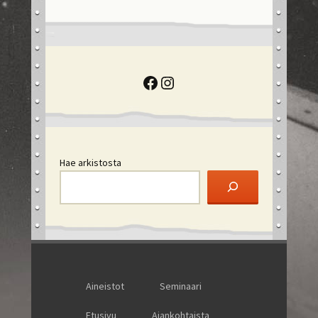
Facebook
Instagram
Hae arkistosta
Aineistot
Seminaari
Etusivu
Ajankohtaista