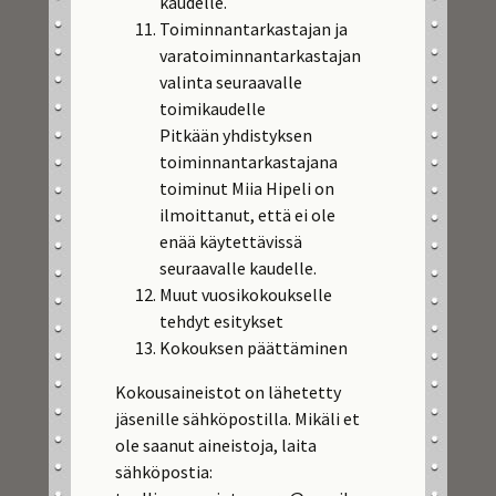
kaudelle.
Toiminnantarkastajan ja
varatoiminnantarkastajan
valinta seuraavalle
toimikaudelle
Pitkään yhdistyksen
toiminnantarkastajana
toiminut Miia Hipeli on
ilmoittanut, että ei ole
enää käytettävissä
seuraavalle kaudelle.
Muut vuosikokoukselle
tehdyt esitykset
Kokouksen päättäminen
Kokousaineistot on lähetetty
jäsenille sähköpostilla. Mikäli et
ole saanut aineistoja, laita
sähköpostia: