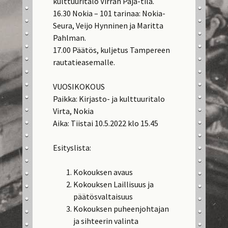
kulttuuritalo Virran Paja-tila.
16.30 Nokia – 101 tarinaa: Nokia-
Seura, Veijo Hynninen ja Maritta
Pahlman.
17.00 Päätös, kuljetus Tampereen
rautatieasemalle.
VUOSIKOKOUS
Paikka: Kirjasto- ja kulttuuritalo
Virta, Nokia
Aika: Tiistai 10.5.2022 klo 15.45
Esityslista:
Kokouksen avaus
Kokouksen Laillisuus ja
päätösvaltaisuus
Kokouksen puheenjohtajan
ja sihteerin valinta