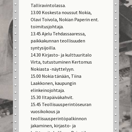
Talliravintolassa.
13.00 Koskesta noussut Nokia,
Olavi Toivola, Nokian Paperin ent.
toimitusjohtaja.
13.45 Ajelu Tehdassaaressa,
paikkakunnan teollisuuden
syntysijoilla.
14.30 Kirjasto- ja kulttuuritalo
Virta, tutustuminen Kertomus
Nokiasta -näyttelyyn.
15.00 Nokia tänään, Tiina
Laakkonen, kaupungin
elinkeinojohtaja.
15.30 Iltapäiväkahvit.
15.45 Teollisuusperintöseuran
vuosikokous ja
teollisuusperintöpalkinnon
jakaminen, kirjasto- ja