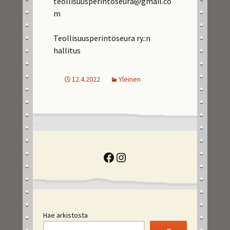
teollisuusperintoseura@gmail.co
m
Teollisuusperintöseura ry.:n
hallitus
12.4.2022
Yleinen
Facebook
Instagram
Hae arkistosta