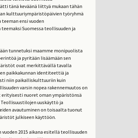
ätti tänä keväänä liittyä mukaan tähän
an kulttuuriympäristöpäivien työryhmä
n teeman ensi vuoden
n teemaksi Suomessa teollisuuden ja
dään tunnetuksi maamme monipuolista
perintöä ja pyritään lisäämään sen
äristöt ovat merkittävällä tavalla
n paikkakunnan identiteettiä ja
i niin paikalliskulttuuriin kuin
llisuuden varsin nopea rakennemuutos on
 erityisesti nuoret oman ympäristönsä
 Teollisuustilojen uuskäyttö ja
ueiden avautuminen on toisaalta tuonut
äristöt julkiseen käyttöön.
 vuoden 2015 aikana esitellä teollisuuden