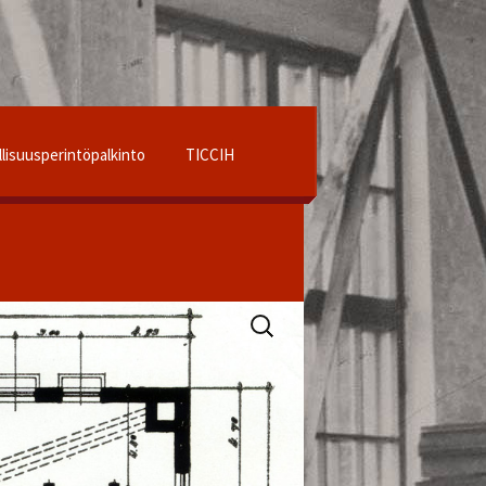
llisuusperintöpalkinto
TICCIH
Haku:
 ry