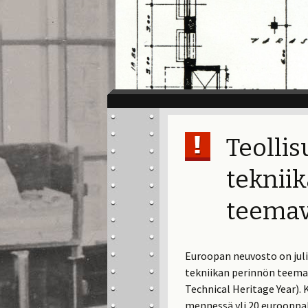
Teolli
teknii
teemav
Euroopan neuvosto on juli
tekniikan perinnön teema
Technical Heritage Year)
mennessä yli 20 eurooppal