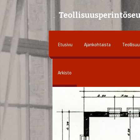
Teollisuusperintöseu
Skip
to
Etusivu
Ajankohtaista
Teollisuu
content
Arkisto
Teollis