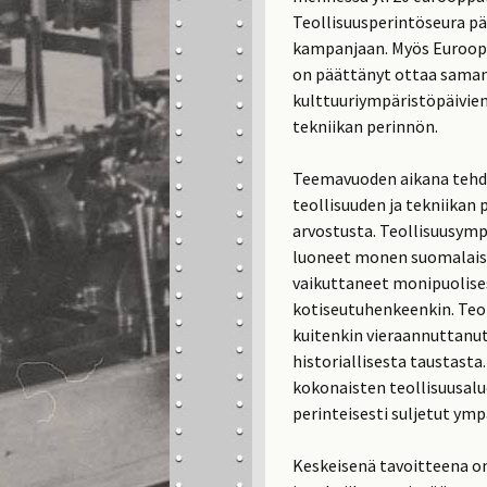
Teollisuusperintöseura pä
kampanjaan. Myös Euroop
on päättänyt ottaa sama
kulttuuriympäristöpäivie
tekniikan perinnön.
Teemavuoden aikana teh
teollisuuden ja tekniikan 
arvostusta. Teollisuusymp
luoneet monen suomalaise
vaikuttaneet monipuolisest
kotiseutuhenkeenkin. Teo
kuitenkin vieraannuttanut
historiallisesta taustasta.
kokonaisten teollisuusal
perinteisesti suljetut ymp
Keskeisenä tavoitteena on