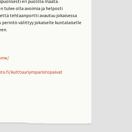
puolisesti eri puolilla maata.
tulee olla avoimia ja helposti
että tehtaanportti avautuu jokaisessa
 perintö välittyy jokaiselle kuntalaiselle
een.
home/
to.fi/kulttuuriymparistopaivat