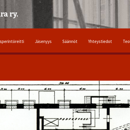
ra ry.
sperintöreitti
Jäsenyys
Säännöt
Yhteystiedot
Teo
uusperintöseura