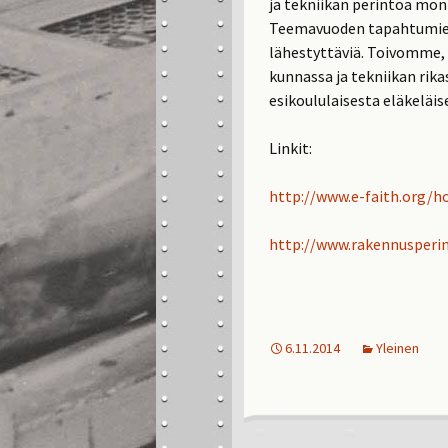
ja tekniikan perintöä moni
Teemavuoden tapahtumien 
lähestyttäviä. Toivomme, 
kunnassa ja tekniikan rikas
esikoululaisesta eläkeläis
Linkit:
http://www.e-faith.org/
http://www.rakennusperin
6.11.2014
Yleinen