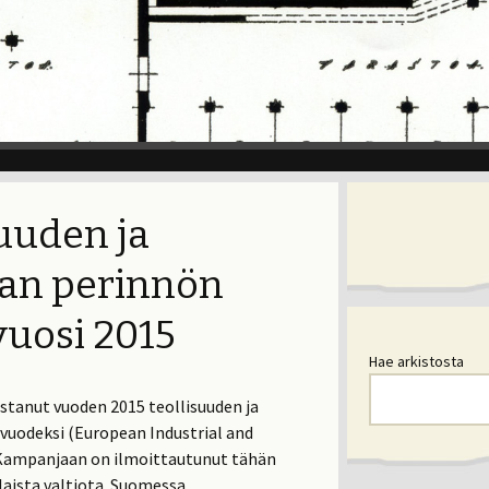
suuden ja
kan perinnön
uosi 2015
Hae arkistosta
stanut vuoden 2015 teollisuuden ja
vuodeksi (European Industrial and
. Kampanjaan on ilmoittautunut tähän
aista valtiota. Suomessa