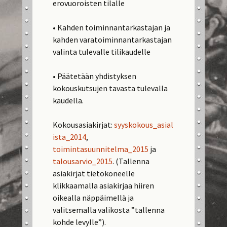
erovuoroisten tilalle
• Kahden toiminnantarkastajan ja
kahden varatoiminnantarkastajan
valinta tulevalle tilikaudelle
• Päätetään yhdistyksen
kokouskutsujen tavasta tulevalla
kaudella.
Kokousasiakirjat:
syyskokous_asial
ista_2014
,
toimintasuunnitelma_2015
ja
talousarvio_2015
. (Tallenna
asiakirjat tietokoneelle
klikkaamalla asiakirjaa hiiren
oikealla näppäimellä ja
valitsemalla valikosta ”tallenna
kohde levylle”).