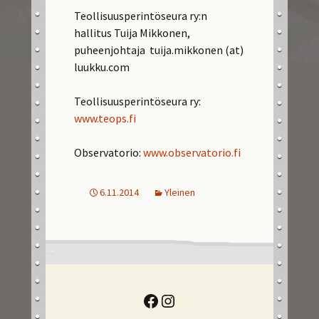
Teollisuusperintöseura ry:n
hallitus Tuija Mikkonen,
puheenjohtaja tuija.mikkonen (at)
luukku.com
Teollisuusperintöseura ry:
www.teops.fi
Observatorio:
www.observatorio.fi
6.11.2014
Yleinen
Facebook
Instagram