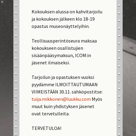
Kokouksen alussa on kahvitarjoilu
ja kokouksen jälkeen klo 18-19
opastus museonäyttelyihin.
Teollisuusperintöseura maksaa
kokoukseen osallistujien
sisäänpääsymaksun, ICOM:in
jäsenet ilmaiseksi.
Tarjoilun ja opastuksen vuoksi
pyydämme ILMOITTAUTUMAAN
VIIMEISTÄÄN 30.11. sähköpostitse:
tuija.mikkonen@luukku.com
Myös
muut kuin yhdistyksen jäsenet
ovat tervetulleita.
TERVETULOA!